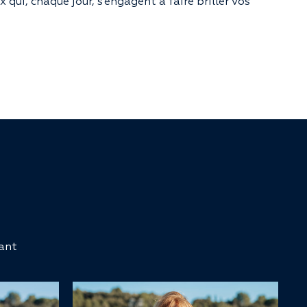
 qui, chaque jour, s’engagent à faire briller vos
lant