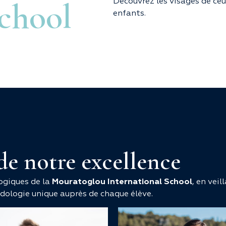
School
Découvrez les visages de ceux
enfants.
 de notre excellence
ogiques de la
Mouratoglou International School
, en veil
odologie unique auprès de chaque élève.