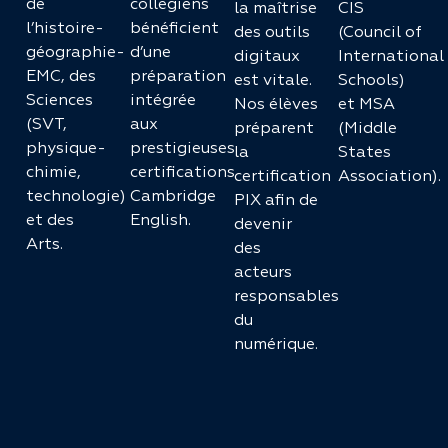
de
collégiens
la maîtrise
CIS
l’histoire-
bénéficient
des outils
(Council of
géographie-
d’une
digitaux
International
EMC, des
préparation
est vitale.
Schools)
Sciences
intégrée
Nos élèves
et MSA
(SVT,
aux
préparent
(Middle
physique-
prestigieuses
la
States
chimie,
certifications
certification
Association).
technologie)
Cambridge
PIX afin de
et des
English.
devenir
Arts.
des
acteurs
responsables
du
numérique.