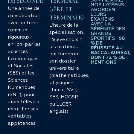
DE SECONDE
TERMINAL
SUR MESURE,
NOS LYCÉENS
(1ÈRE ET
Une année de
ABORDENT
LEURS
consolidation
TERMINALE)
EXAMENS
avec un tronc
AVEC LA
L’heure de la
SÉRÉNITÉ DES
commun
spécialisation.
GRANDS
rigoureux,
SPORTIFS :
98
L’élève choisit
% DE
enrichi par les
les matières
RÉUSSITE AU
Sciences
BACCALAURÉAT,
qui forgeront
DONT 72 % DE
Économiques
son dossier
MENTIONS
et Sociales
universitaire
(SES) et les
(mathématiques,
Sciences
physique-
Numériques
chimie, SVT,
(SNT), pour
SES, HGGSP,
aider l’élève à
ou LLCER
identifier ses
anglais).
véritables
appétences.