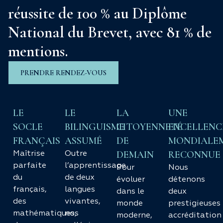
réussite de 100 % au Diplôme
National du Brevet, avec 81 % de
mentions.
PRENDRE RENDEZ-VOUS
LE
LE
LA
UNE
SOCLE
BILINGUISME
CITOYENNETÉ
EXCELLENC
FRANÇAIS
ASSUMÉ
DE
MONDIALE
DEMAIN
RECONNUE
Maîtrise
Outre
parfaite
l’apprentissage
Pour
Nous
du
de deux
évoluer
détenons
français,
langues
dans le
deux
des
vivantes,
monde
prestigieuses
mathématiques,
nos
moderne,
accréditation