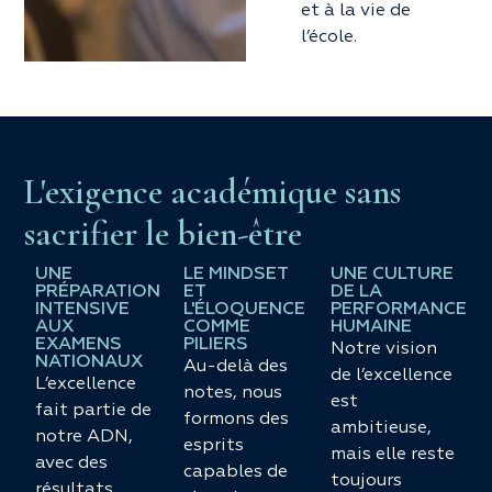
et à la vie de
l’école.
L'exigence académique sans
sacrifier le bien-être
UNE
LE MINDSET
UNE CULTURE
PRÉPARATION
ET
DE LA
INTENSIVE
L'ÉLOQUENCE
PERFORMANCE
AUX
COMME
HUMAINE
EXAMENS
PILIERS
Notre vision
NATIONAUX
Au-delà des
de l’excellence
L’excellence
notes, nous
est
fait partie de
formons des
ambitieuse,
notre ADN,
esprits
mais elle reste
avec des
capables de
toujours
résultats