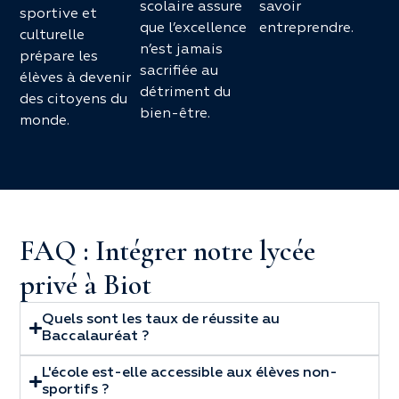
scolaire assure
savoir
sportive et
que l’excellence
entreprendre.
culturelle
n’est jamais
prépare les
sacrifiée au
élèves à devenir
détriment du
des citoyens du
bien-être.
monde.
FAQ : Intégrer notre lycée
privé à Biot
Quels sont les taux de réussite au
Baccalauréat ?
L'école est-elle accessible aux élèves non-
sportifs ?