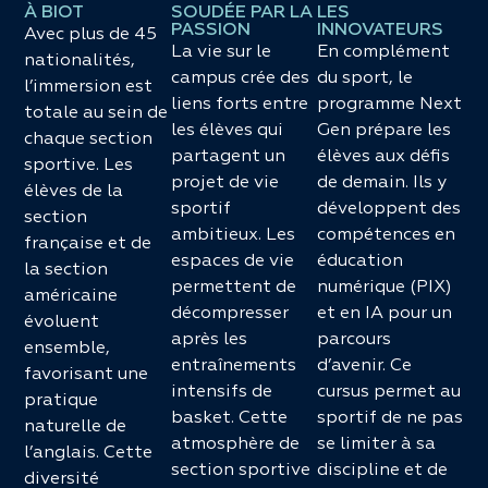
À BIOT
SOUDÉE PAR LA
LES
PASSION
INNOVATEURS
Avec plus de 45
La vie sur le
En complément
nationalités,
campus crée des
du sport, le
l’immersion est
liens forts entre
programme Next
totale au sein de
les élèves qui
Gen prépare les
chaque section
partagent un
élèves aux défis
sportive. Les
projet de vie
de demain. Ils y
élèves de la
sportif
développent des
section
ambitieux. Les
compétences en
française et de
espaces de vie
éducation
la section
permettent de
numérique (PIX)
américaine
décompresser
et en IA pour un
évoluent
après les
parcours
ensemble,
entraînements
d’avenir. Ce
favorisant une
intensifs de
cursus permet au
pratique
basket. Cette
sportif de ne pas
naturelle de
atmosphère de
se limiter à sa
l’anglais. Cette
section sportive
discipline et de
diversité