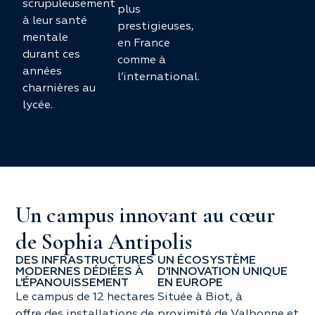
scrupuleusement
plus
à leur santé
prestigieuses,
mentale
en France
durant ces
comme à
années
l’international.
charnières au
lycée.
Un campus innovant au cœur
de Sophia Antipolis
DES INFRASTRUCTURES
UN ÉCOSYSTÈME
MODERNES DÉDIÉES À
D'INNOVATION UNIQUE
L'ÉPANOUISSEMENT
EN EUROPE
Le campus de 12 hectares
Située à Biot, à
offre des installations de
proximité de Valbonne et