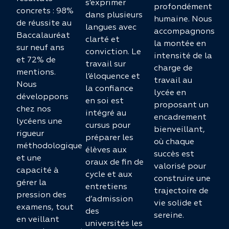
s’exprimer
profondément
concrets : 98%
dans plusieurs
humaine. Nous
de réussite au
langues avec
accompagnons
Baccalauréat
clarté et
la montée en
sur neuf ans
conviction. Le
intensité de la
et 72% de
travail sur
charge de
mentions.
l’éloquence et
travail au
Nous
la confiance
lycée en
développons
en soi est
proposant un
chez nos
intégré au
encadrement
lycéens une
cursus pour
bienveillant,
rigueur
préparer les
où chaque
méthodologique
élèves aux
succès est
et une
oraux de fin de
valorisé pour
capacité à
cycle et aux
construire une
gérer la
entretiens
trajectoire de
pression des
d’admission
vie solide et
examens, tout
des
sereine.
en veillant
universités les